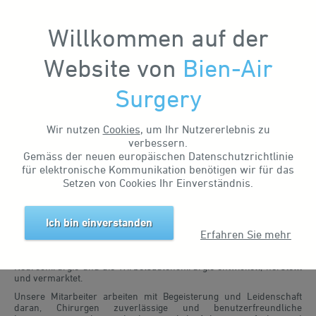
Willkommen auf der
Website von
Bien-Air
Startseite
Offene Stellen
Surgery
Wir nutzen
Cookies
, um Ihr Nutzererlebnis zu
verbessern.
Gemäss der neuen europäischen Datenschutzrichtlinie
für elektronische Kommunikation benötigen wir für das
Setzen von Cookies Ihr Einverständnis.
Ich bin einverstanden
Arbeiten bei Bien-Air Surgery
Erfahren Sie mehr
Bien-Air Surgery ist ein schnell wachsendes internationales
Unternehmen, das Hightech-Instrumente für die HNO-Chirurgie, die
Neurochirurgie und die Wirbelsäulenchirurgie entwickelt, herstellt
und vermarktet.
Unsere Mitarbeiter arbeiten mit Begeisterung und Leidenschaft
daran, Chirurgen zuverlässige und benutzerfreundliche