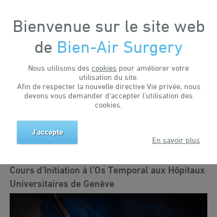
Bienvenue sur le site web
de
Bien-Air Surgery
Accueil
Actualités & événements
Actualités
Cours d’Initiation à l’Os Temporal aux Hôpitaux Universitaires de Genève
Nous utilisons des
cookies
pour améliorer votre
Recherche par mot-clé
utilisation du site.
Afin de respecter la nouvelle directive Vie privée, nous
devons vous demander d'accepter l'utilisation des
cookies.
Recherche par balise
Business news
Events
Training
Education
Solutions
J'accepte
En savoir plus
Jan 19, 2026
Cours d’Initiation à l’Os Temporal aux Hôpitaux
Universitaires de Genève